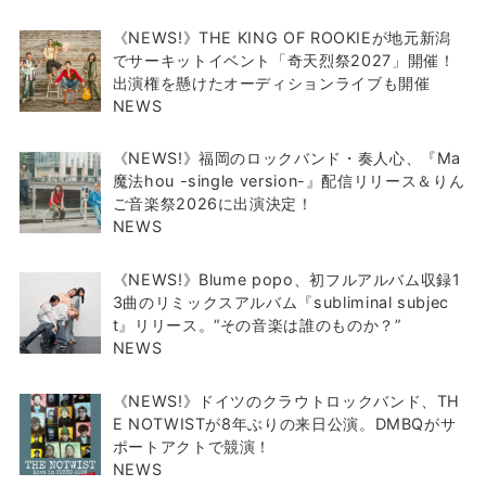
《NEWS!》THE KING OF ROOKIEが地元新潟
でサーキットイベント「奇天烈祭2027」開催！
出演権を懸けたオーディションライブも開催
NEWS
《NEWS!》福岡のロックバンド・奏人心、『Ma
魔法hou -single version-』配信リリース＆りん
ご音楽祭2026に出演決定！
NEWS
《NEWS!》Blume popo、初フルアルバム収録1
3曲のリミックスアルバム『subliminal subjec
t』リリース。“その音楽は誰のものか？”
NEWS
《NEWS!》ドイツのクラウトロックバンド、TH
E NOTWISTが8年ぶりの来日公演。DMBQがサ
ポートアクトで競演！
NEWS