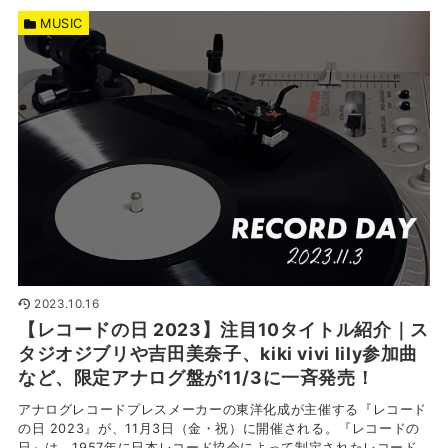
MUSIC
2023.10.16
【レコードの日 2023】注目10タイトル紹介｜ス
タジオジブリや吉田美奈子、kiki vivi lily参加曲
など、限定アナログ盤が11/3に一斉発売！
アナログレコードプレスメーカーの東洋化成が主催する『レコード
の日 2023』が、11月3日（金・祝）に開催される。『レコードの
日』は、1957年に日本レコード協会によって制定されたレコード