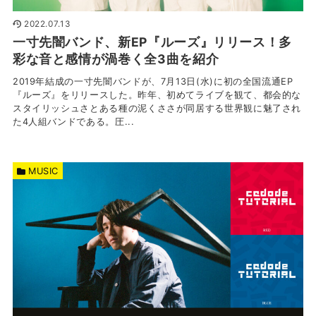
2022.07.13
一寸先闇バンド、新EP『ルーズ』リリース！多
彩な音と感情が渦巻く全3曲を紹介
2019年結成の一寸先闇バンドが、7月13日(水)に初の全国流通EP
『ルーズ』をリリースした。昨年、初めてライブを観て、都会的な
スタイリッシュさとある種の泥くささが同居する世界観に魅了され
た4人組バンドである。圧...
MUSIC