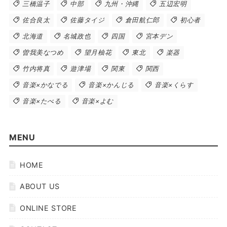
三橋温子
中部
九州・沖縄
五辺宏明
佐合良太
佐藤タイジ
倉田航仁郎
初心者
北海道
名城政也
四国
宮本デン
曽我美なつめ
望月柚花
東北
楽器
竹内将真
遊津場
関東
関西
音楽×かなでる
音楽×かんじる
音楽×くらす
音楽×たべる
音楽×よむ
MENU
HOME
ABOUT US
ONLINE STORE