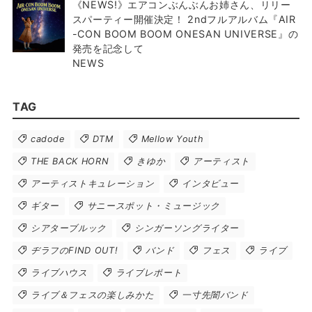
《NEWS!》エアコンぶんぶんお姉さん、リリー
スパーティー開催決定！ 2ndフルアルバム『AIR
-CON BOOM BOOM ONESAN UNIVERSE』の
発売を記念して
NEWS
TAG
cadode
DTM
Mellow Youth
THE BACK HORN
きゆか
アーティスト
アーティストキュレーション
インタビュー
ギター
サニースポット・ミュージック
シアターブルック
シンガーソングライター
ヂラフのFIND OUT!
バンド
フェス
ライブ
ライブハウス
ライブレポート
ライブ＆フェスの楽しみかた
一寸先闇バンド