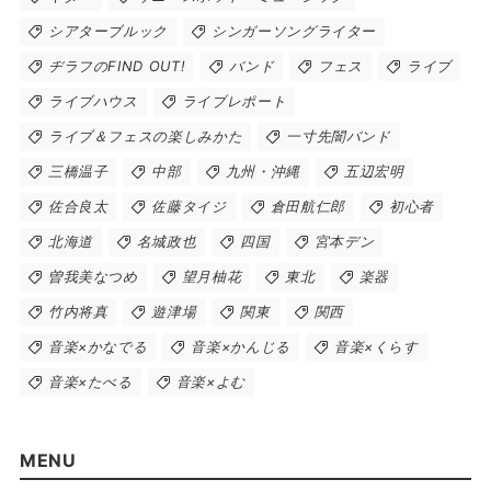
シアターブルック
シンガーソングライター
ヂラフのFIND OUT!
バンド
フェス
ライブ
ライブハウス
ライブレポート
ライブ＆フェスの楽しみかた
一寸先闇バンド
三橋温子
中部
九州・沖縄
五辺宏明
佐合良太
佐藤タイジ
倉田航仁郎
初心者
北海道
名城政也
四国
宮本デン
曽我美なつめ
望月柚花
東北
楽器
竹内将真
遊津場
関東
関西
音楽×かなでる
音楽×かんじる
音楽×くらす
音楽×たべる
音楽×よむ
MENU