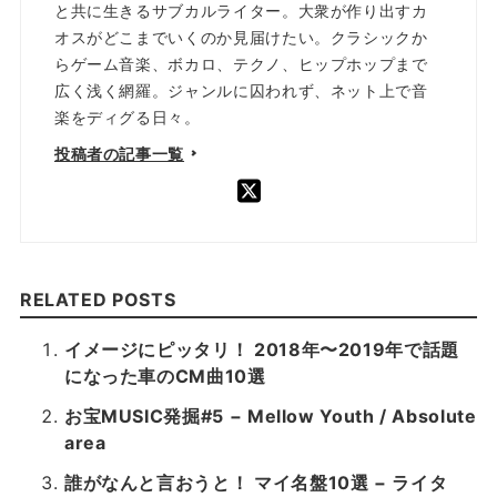
と共に生きるサブカルライター。大衆が作り出すカ
オスがどこまでいくのか見届けたい。クラシックか
らゲーム音楽、ボカロ、テクノ、ヒップホップまで
広く浅く網羅。ジャンルに囚われず、ネット上で音
楽をディグる日々。
投稿者の記事一覧
RELATED POSTS
イメージにピッタリ！ 2018年〜2019年で話題
になった車のCM曲10選
お宝MUSIC発掘#5 − Mellow Youth / Absolute
area
誰がなんと言おうと！ マイ名盤10選 − ライタ