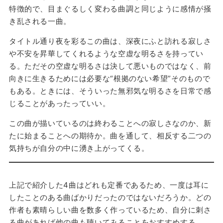
特徴的で、目まぐるしく変わる曲調と同じように感情が掻
き乱される一曲。
タイトル通り夜を彩るこの曲は、深夜にふと訪れる寂しさ
や不安を昇華してくれるような空虚な明るさを持ってい
る。ただその空虚な明るさは決して悪いものではなく、前
向きに生きるためには必要な“根拠のない希望”そのもので
もある。ときには、そういった無邪気な明るさを日常で感
じることがあったっていい。
この曲が描いているのは終わることへの寂しさなのか、新
たに始まることへの期待か。曲を通して、相反する二つの
気持ちが自分の中に湧き上がってくる。
上記で紹介した4曲はどれも定番であるため、一度は耳に
したことのある曲ばかりだったのではないだろうか。どの
作者も素晴らしい曲を数多く作っているため、自分に刺さ
る曲があれば他の曲も聴いてみることをおすすめする。