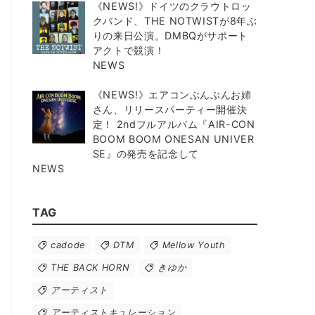
《NEWS!》ドイツのクラウトロッ
クバンド、THE NOTWISTが8年ぶ
りの来日公演。DMBQがサポート
アクトで競演！
NEWS
《NEWS!》エアコンぶんぶんお姉
さん、リリースパーティー開催決
定！ 2ndフルアルバム『AIR-CON
BOOM BOOM ONESAN UNIVER
SE』の発売を記念して
NEWS
TAG
cadode
DTM
Mellow Youth
THE BACK HORN
きゆか
アーティスト
アーティストキュレーション