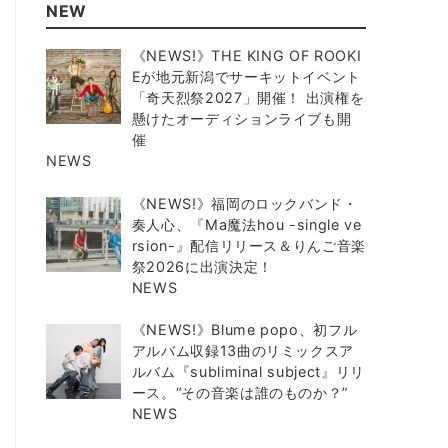
NEW
《NEWS!》THE KING OF ROOKI
Eが地元新潟でサーキットイベント
「奇天烈祭2027」開催！ 出演権を
懸けたオーディションライブも開
催
NEWS
《NEWS!》福岡のロックバンド・
奏人心、『Ma魔法hou -single ve
rsion-』配信リリース＆りんご音楽
祭2026に出演決定！
NEWS
《NEWS!》Blume popo、初フル
アルバム収録13曲のリミックスア
ルバム『subliminal subject』リリ
ース。“その音楽は誰のものか？”
NEWS