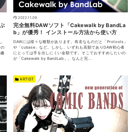
2022.11.09
ぶ
完全無料DAWソフト「Cakewalk by BandLa
b」が優秀！ インストール方法から使い方
し
DAWには様々な種類があります。有名なものだと「Protools」
ーの
や「cubase」など。しかし、いずれも高額でありDAW初心者
の趣
にとっては手を出しにくい金額です。そこでおすすめしたいの
が「Cakewalk by BandLab」。なんと完...
ARTIST