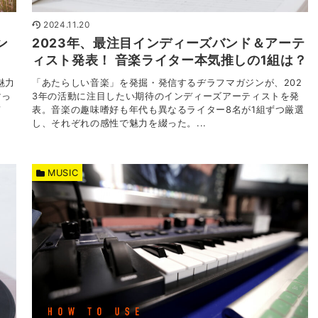
2024.11.20
2023年、最注目インディーズバンド＆アーテ
ン
ィスト発表！ 音楽ライター本気推しの1組は？
「あたらしい音楽」を発掘・発信するヂラフマガジンが、202
魅力
3年の活動に注目したい期待のインディーズアーティストを発
マっ
表。音楽の趣味嗜好も年代も異なるライター8名が1組ずつ厳選
て
し、それぞれの感性で魅力を綴った。...
MUSIC