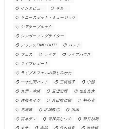
インタビュー
ギター
サニースポット・ミュージック
シアターブルック
シンガーソングライター
ヂラフのFIND OUT!
バンド
フェス
ライブ
ライブハウス
ライブレポート
ライブ＆フェスの楽しみかた
一寸先闇バンド
三橋温子
中部
九州・沖縄
五辺宏明
佐合良太
佐藤タイジ
倉田航仁郎
初心者
北海道
名城政也
四国
宮本デン
曽我美なつめ
望月柚花
東北
楽器
竹内将真
遊津場