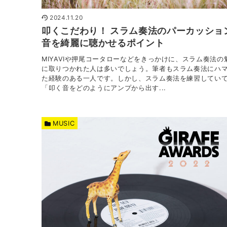
2024.11.20
叩くこだわり！ スラム奏法のパーカッショ
音を綺麗に聴かせるポイント
MIYAVIや押尾コータローなどをきっかけに、スラム奏法の
に取りつかれた人は多いでしょう。筆者もスラム奏法にハ
た経験のある一人です。しかし、スラム奏法を練習してい
「叩く音をどのようにアンプから出す...
MUSIC