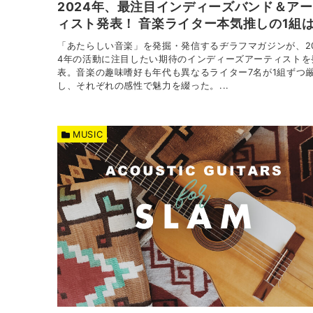
2024年、最注目インディーズバンド＆ア
ィスト発表！ 音楽ライター本気推しの1組
「あたらしい音楽」を発掘・発信するヂラフマガジンが、2
4年の活動に注目したい期待のインディーズアーティストを
表。音楽の趣味嗜好も年代も異なるライター7名が1組ずつ
し、それぞれの感性で魅力を綴った。...
MUSIC