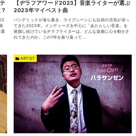
ーテ
【ヂラフアワード2023】音楽ライターが選ぶ
は？
2023年マイベスト曲
02
パンデミックが落ち着き、ライブシーンにも以前の活気が戻っ
発
てきた2023年。インディーズを中心に「あたらしい音楽」を
厳選
発掘し続けているヂラフライターは、どんな楽曲に心を動かさ
れてきたのか。この1年を振り返って...
ARTIST