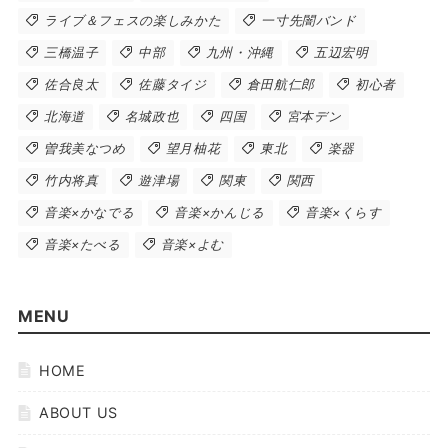
ライブ＆フェスの楽しみかた
一寸先闇バンド
三橋温子
中部
九州・沖縄
五辺宏明
佐合良太
佐藤タイジ
倉田航仁郎
初心者
北海道
名城政也
四国
宮本デン
曽我美なつめ
望月柚花
東北
楽器
竹内将真
遊津場
関東
関西
音楽×かなでる
音楽×かんじる
音楽×くらす
音楽×たべる
音楽×よむ
MENU
HOME
ABOUT US