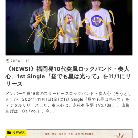
2024.11.11
《NEWS!》福岡発10代突風ロックバンド・奏人
心、1st Single『昼でも星は光って』を11/1にリ
リース
メンバー全員19歳のスリーピースロックバンド・奏人心（そうとし
ん）が、2024年11月1日(金)に1st Single『昼でも星は光って』を
デジタルリリースした。奏人心は、永松有斗夢（Vo./Ba.）、山路
あげは（Gt./Vo.）、今...
NEWS