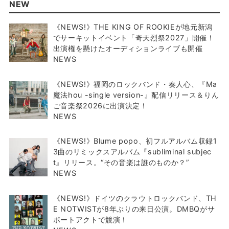
NEW
《NEWS!》THE KING OF ROOKIEが地元新潟
でサーキットイベント「奇天烈祭2027」開催！
出演権を懸けたオーディションライブも開催
NEWS
《NEWS!》福岡のロックバンド・奏人心、『Ma
魔法hou -single version-』配信リリース＆りん
ご音楽祭2026に出演決定！
NEWS
《NEWS!》Blume popo、初フルアルバム収録1
3曲のリミックスアルバム『subliminal subjec
t』リリース。“その音楽は誰のものか？”
NEWS
《NEWS!》ドイツのクラウトロックバンド、TH
E NOTWISTが8年ぶりの来日公演。DMBQがサ
ポートアクトで競演！