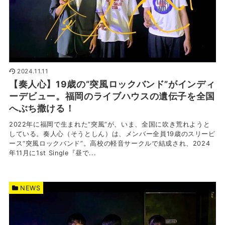
2024.11.11
【奏人心】19歳の“突風ロックバンド”がインディ
ーデビュー。福岡のライブハウスの遺伝子を全国
へぶち撒ける！
2022年に福岡で生まれた“突風”が、いま、全国に吹き荒れようと
している。奏人心（そうとしん）は、メンバー全員19歳のスリーピ
ース“突風ロックバンド”。高校の軽音サークルで結成され、2024
年11月に1st Single『昼で...
NEWS