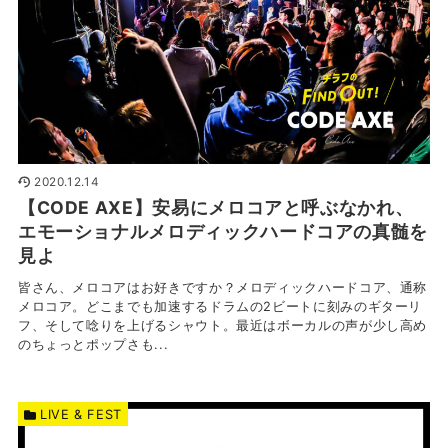
2020.12.14
【CODE AXE】安易にメロコアと呼ぶなかれ、
エモーショナルメロディックハードコアの真髄を
見よ
皆さん、メロコアはお好きですか？メロディックハードコア、通称
メロコア。どこまでも加速するドラムの2ビートに刻みのギターリ
フ、そして唸りを上げるシャウト。最近はボーカルの声が少し高め
のちょっとポップさも...
LIVE & FEST