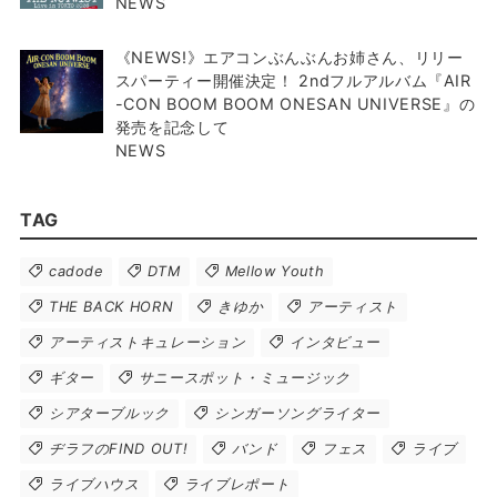
NEWS
《NEWS!》エアコンぶんぶんお姉さん、リリー
スパーティー開催決定！ 2ndフルアルバム『AIR
-CON BOOM BOOM ONESAN UNIVERSE』の
発売を記念して
NEWS
TAG
cadode
DTM
Mellow Youth
THE BACK HORN
きゆか
アーティスト
アーティストキュレーション
インタビュー
ギター
サニースポット・ミュージック
シアターブルック
シンガーソングライター
ヂラフのFIND OUT!
バンド
フェス
ライブ
ライブハウス
ライブレポート