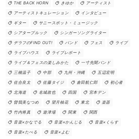
THE BACK HORN
きゆか
アーティスト
アーティストキュレーション
インタビュー
ギター
サニースポット・ミュージック
シアターブルック
シンガーソングライター
ヂラフのFIND OUT!
バンド
フェス
ライブ
ライブハウス
ライブレポート
ライブ＆フェスの楽しみかた
一寸先闇バンド
三橋温子
中部
九州・沖縄
五辺宏明
佐合良太
佐藤タイジ
倉田航仁郎
初心者
北海道
名城政也
四国
宮本デン
曽我美なつめ
望月柚花
東北
楽器
竹内将真
遊津場
関東
関西
音楽×かなでる
音楽×かんじる
音楽×くらす
音楽×たべる
音楽×よむ