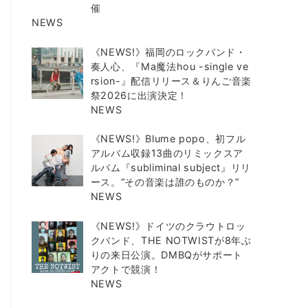
催
NEWS
《NEWS!》福岡のロックバンド・
奏人心、『Ma魔法hou -single ve
rsion-』配信リリース＆りんご音楽
祭2026に出演決定！
NEWS
《NEWS!》Blume popo、初フル
アルバム収録13曲のリミックスア
ルバム『subliminal subject』リリ
ース。“その音楽は誰のものか？”
NEWS
《NEWS!》ドイツのクラウトロッ
クバンド、THE NOTWISTが8年ぶ
りの来日公演。DMBQがサポート
アクトで競演！
NEWS