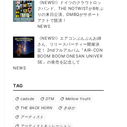
《NEWS!》ドイツのクラウトロッ
クバンド、THE NOTWISTが8年ぶ
りの来日公演。DMBQがサポート
アクトで競演！
NEWS
《NEWS!》エアコンぶんぶんお姉
さん、リリースパーティー開催決
定！ 2ndフルアルバム『AIR-CON
BOOM BOOM ONESAN UNIVER
SE』の発売を記念して
NEWS
TAG
cadode
DTM
Mellow Youth
THE BACK HORN
きゆか
アーティスト
アーティストキュレーション