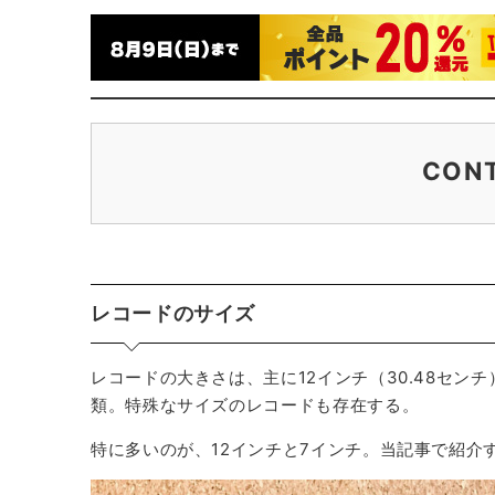
CON
レコードのサイズ
注目10タイトルをセレクト
スタジオジブリ作品
レコードのサイズ
吉田美奈子
ミッキー吉野
レコードの大きさは、主に12インチ（30.48センチ）
キノコホテル
類。特殊なサイズのレコードも存在する。
CHICK-D feat. 椎名純平
特に多いのが、12インチと7インチ。当記事で紹介
Nautilus
DJ KRUTCH