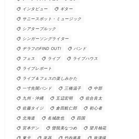
インタビュー
ギター
サニースポット・ミュージック
シアターブルック
シンガーソングライター
ヂラフのFIND OUT!
バンド
フェス
ライブ
ライブハウス
ライブレポート
ライブ＆フェスの楽しみかた
一寸先闇バンド
三橋温子
中部
九州・沖縄
五辺宏明
佐合良太
佐藤タイジ
倉田航仁郎
初心者
北海道
名城政也
四国
宮本デン
曽我美なつめ
望月柚花
東北
楽器
竹内将真
遊津場