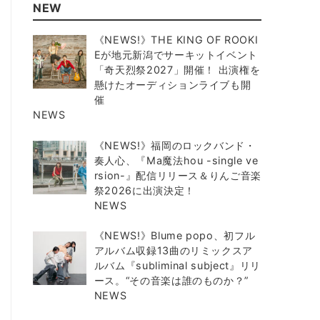
NEW
《NEWS!》THE KING OF ROOKI
Eが地元新潟でサーキットイベント
「奇天烈祭2027」開催！ 出演権を
懸けたオーディションライブも開
催
NEWS
《NEWS!》福岡のロックバンド・
奏人心、『Ma魔法hou -single ve
rsion-』配信リリース＆りんご音楽
祭2026に出演決定！
NEWS
《NEWS!》Blume popo、初フル
アルバム収録13曲のリミックスア
ルバム『subliminal subject』リリ
ース。“その音楽は誰のものか？”
NEWS