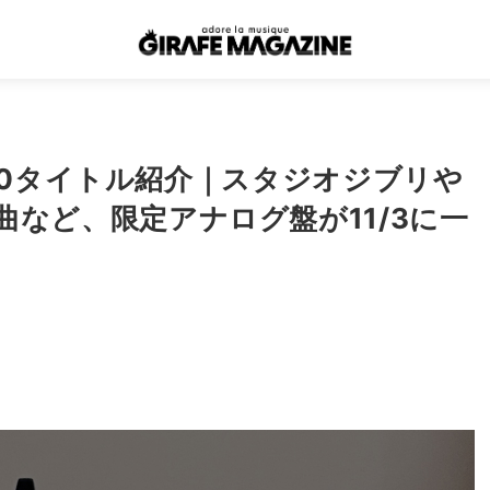
目10タイトル紹介｜スタジオジブリや
ly参加曲など、限定アナログ盤が11/3に一