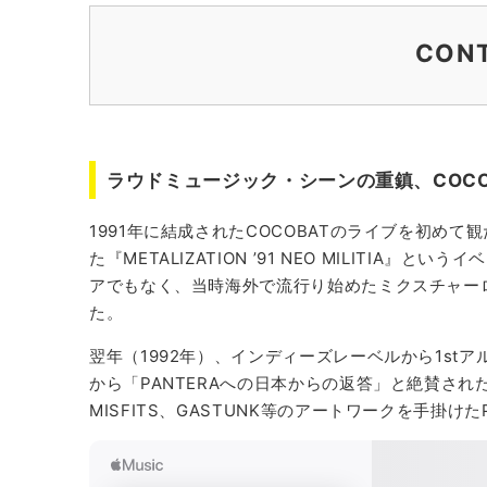
CON
ラウドミュージック・シーンの重鎮、COCO
世代を超えたメタル／ハードコアバンドが集結shibuya 
松澤世紀（COCOBAT / 渋谷Cyclone
ラウドミュージック・シーンの重鎮、COCO
1991年に結成されたCOCOBATのライブを初め
た『METALIZATION ’91 NEO MILITIA
アでもなく、当時海外で流行り始めたミクスチャー
た。
翌年（1992年）、インディーズレーベルから1stアルバ
から「PANTERAへの日本からの返答」と絶賛された
MISFITS、GASTUNK等のアートワークを手掛け