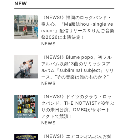
NEW
《NEWS!》福岡のロックバンド・
奏人心、『Ma魔法hou -single ve
rsion-』配信リリース＆りんご音楽
祭2026に出演決定！
NEWS
《NEWS!》Blume popo、初フル
アルバム収録13曲のリミックスア
ルバム『subliminal subject』リリ
ース。“その音楽は誰のものか？”
NEWS
《NEWS!》ドイツのクラウトロッ
クバンド、THE NOTWISTが8年ぶ
りの来日公演。DMBQがサポート
アクトで競演！
NEWS
《NEWS!》エアコンぶんぶんお姉