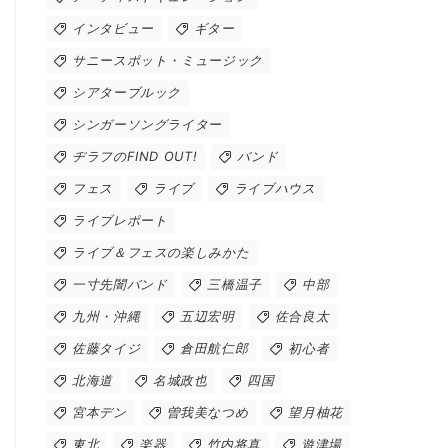
インタビュー
ギター
サニースポット・ミュージック
シアターブルック
シンガーソングライター
ヂラフのFIND OUT!
バンド
フェス
ライブ
ライブハウス
ライブレポート
ライブ＆フェスの楽しみかた
一寸先闇バンド
三橋温子
中部
九州・沖縄
五辺宏明
佐合良太
佐藤タイジ
倉田航仁郎
初心者
北海道
名城政也
四国
宮本デン
曽我美なつめ
望月柚花
東北
楽器
竹内将真
遊津場