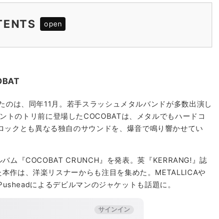
TENTS
BAT
cyclone presents keep on rollin’
店長）インタビュー
BAT
て観たのは、同年11月。若手スラッシュメタルバンドが多数出演し
』というイベントのトリ前に登場したCOCOBATは、メタルでもハードコ
ロックとも異なる独自のサウンドを、爆音で鳴り響かせてい
ム『COCOBAT CRUNCH』を発表。英『KERRANG!』誌
本作は、洋楽リスナーからも注目を集めた。METALLICAや
たPusheadによるデビルマンのジャケットも話題に。