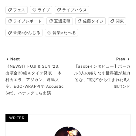
フェス
ライブ
ライブハウス
ライブレポート
五辺宏明
佐藤タイジ
関東
音楽×かんじる
音楽×たべる
Next
Prev
《NEWS!》FUJI & SUN ’23、
【asobiインタビュー】ボーカ
出演全20組＆タイテ発表！ 木
ル3人の織りなす世界観が魅力
村カエラ、アジカン、君島大
的な、“遊び”から生まれた6人
空、EGO-WRAPPIN’(Acoustic
組バンド
Set)、ハナレグミら出演
WRITER