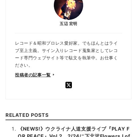
五辺 宏明
レコード＆昭和プロレス愛好家。でもほんとはライ
ブ至上主義。サイン入りレコード蒐集家としてレコ
ード専門ウェブサイト等で駄文を執筆中。お仕事く
ださい。
投稿者の記事一覧
RELATED POSTS
《NEWS!》ウクライナ人道支援ライブ『PLAY F
OR PEACE』Vol.2、2/24に下北沢Flowers Lof