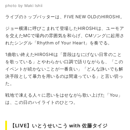
photo by Maki Ishii
ライブのトップバッターは、FIVE NEW OLDのHIROSHI。
ジョー横溝に呼びこまれて登場したHIROSHIは、ユーモア
を交えたMCで場内の雰囲気を和らげ、CMソングに起用さ
れたシングル「Rhythm of Your Heart」を奏でる。
1曲歌い終えたHIROSHIは「普段はなにげない日常のこと
を歌っている」とやわらかい口調で語りながらも、「この
イベントが続かないことが一番良い」「どんな諍いでも解
決手段として暴力を用いるのは間違っている」と言い切っ
た。
戦地で凍える人々に思いをはせながら歌い上げた「You」
は、この日のハイライトのひとつ。
【LIVE】いとうせいこう with 佐藤タイジ