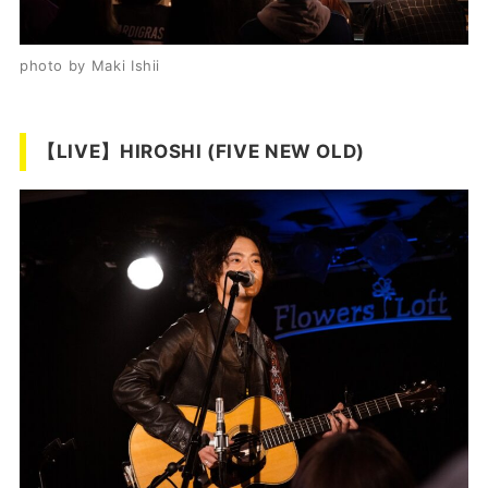
photo by Maki Ishii
【LIVE】HIROSHI (FIVE NEW OLD)