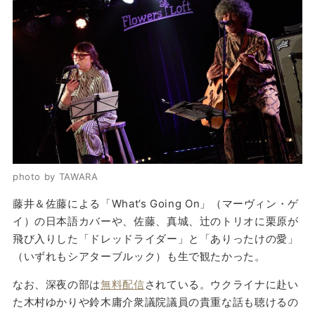
photo by TAWARA
藤井＆佐藤による「What’s Going On」（マーヴィン・ゲ
イ）の日本語カバーや、佐藤、真城、辻のトリオに栗原が
飛び入りした「ドレッドライダー」と「ありったけの愛」
（いずれもシアターブルック）も生で観たかった。
なお、深夜の部は
無料配信
されている。ウクライナに赴い
た木村ゆかりや鈴木庸介衆議院議員の貴重な話も聴けるの