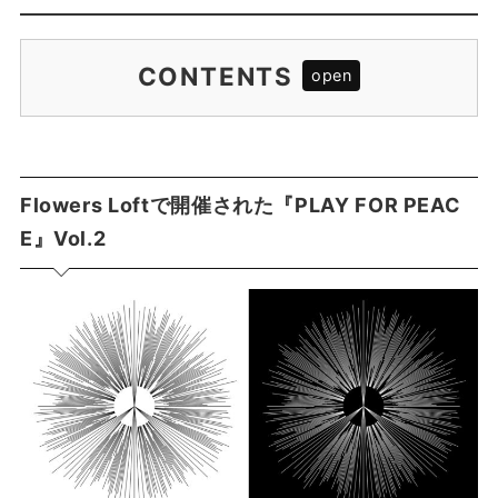
CONTENTS
Flowers Loftで開催された『PLAY FOR PEAC
E』Vol.2
夜の部
Flowers Loftで開催された『PLAY FOR PEAC
【TALK】ジョー横溝、佐藤タイジ、木村ゆかり
深夜の部
E』Vol.2
【LIVE】HIROSHI (FIVE NEW OLD)
【LIVE】いとうせいこう with 佐藤タイジ
【LIVE】ermhoi
【LIVE】LOW IQ 01
【TALK】ジョー横溝、木村ゆかり、インナさん
【LIVE】片平里菜
【LIVE】清春
【LIVE】セッション