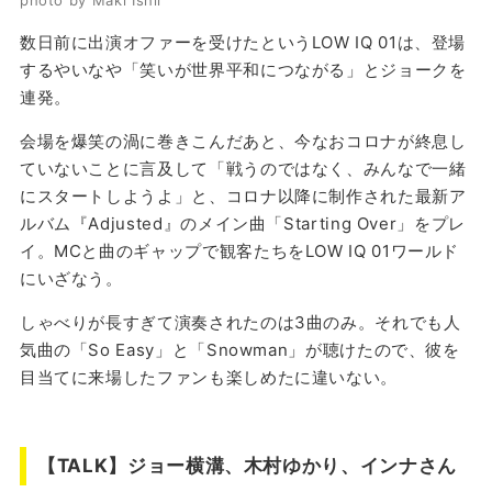
photo by Maki Ishii
数日前に出演オファーを受けたというLOW IQ 01は、登場
するやいなや「笑いが世界平和につながる」とジョークを
連発。
会場を爆笑の渦に巻きこんだあと、今なおコロナが終息し
ていないことに言及して「戦うのではなく、みんなで一緒
にスタートしようよ」と、コロナ以降に制作された最新ア
ルバム『Adjusted』のメイン曲「Starting Over」をプレ
イ。MCと曲のギャップで観客たちをLOW IQ 01ワールド
にいざなう。
しゃべりが長すぎて演奏されたのは3曲のみ。それでも人
気曲の「So Easy」と「Snowman」が聴けたので、彼を
目当てに来場したファンも楽しめたに違いない。
【TALK】ジョー横溝、木村ゆかり、インナさん