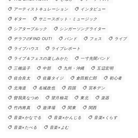
アーティストキュレーション
インタビュー
ギター
サニースポット・ミュージック
シアターブルック
シンガーソングライター
ヂラフのFIND OUT!
バンド
フェス
ライブ
ライブハウス
ライブレポート
ライブ＆フェスの楽しみかた
一寸先闇バンド
三橋温子
中部
九州・沖縄
五辺宏明
佐合良太
佐藤タイジ
倉田航仁郎
初心者
北海道
名城政也
四国
宮本デン
曽我美なつめ
望月柚花
東北
楽器
竹内将真
遊津場
関東
関西
音楽×かなでる
音楽×かんじる
音楽×くらす
音楽×たべる
音楽×よむ