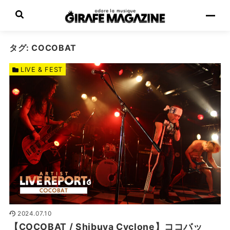
タグ:
COCOBAT
LIVE & FEST
2024.07.10
【COCOBAT / Shibuya Cyclone】ココバッ