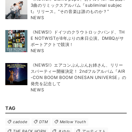
3曲のリミックスアルバム『subliminal subjec
t』リリース。“その音楽は誰のものか？”
NEWS
《NEWS!》ドイツのクラウトロックバンド、TH
E NOTWISTが8年ぶりの来日公演。DMBQがサ
ポートアクトで競演！
NEWS
《NEWS!》エアコンぶんぶんお姉さん、リリー
スパーティー開催決定！ 2ndフルアルバム『AIR
-CON BOOM BOOM ONESAN UNIVERSE』の
発売を記念して
NEWS
TAG
cadode
DTM
Mellow Youth
THE BACK HORN
きゆか
アーティスト