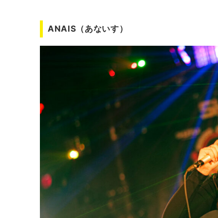
圧倒的な歌唱力で魅了する12歳の若きシン
加藤 礼愛（かとう れいあ）
ANAIS（あないす）
生身の人間の持つ、36℃くらいのあたたか
Soala（そあら）
暗闇を照らし出す大きな光
青空（そら）
誰かの苦しさや悲しさを肯定する強さ
だてぃが
チャーミングな魅力あふれるパフォーマン
所谷 彩未（ところだに あみ）
美しく澄んだ水の中で
Nozomi Kanno（のぞみ かんの）
前を向いて歌い続けるということ
Miyu-（みゆう）
忘れたくない感情を紡いでいく
Leina（れいな）