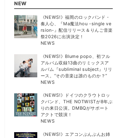
NEW
《NEWS!》福岡のロックバンド・
奏人心、『Ma魔法hou -single ve
rsion-』配信リリース＆りんご音楽
祭2026に出演決定！
NEWS
《NEWS!》Blume popo、初フル
アルバム収録13曲のリミックスア
ルバム『subliminal subject』リリ
ース。“その音楽は誰のものか？”
NEWS
《NEWS!》ドイツのクラウトロッ
クバンド、THE NOTWISTが8年ぶ
りの来日公演。DMBQがサポート
アクトで競演！
NEWS
《NEWS!》エアコンぶんぶんお姉