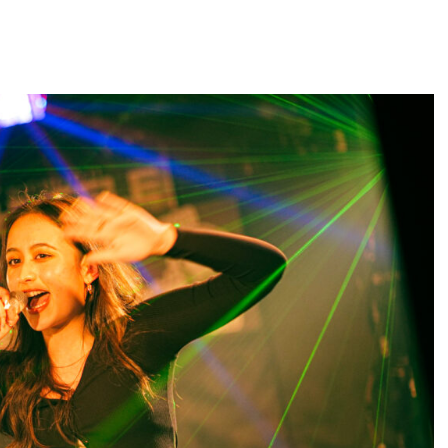
ガー
さ
ス