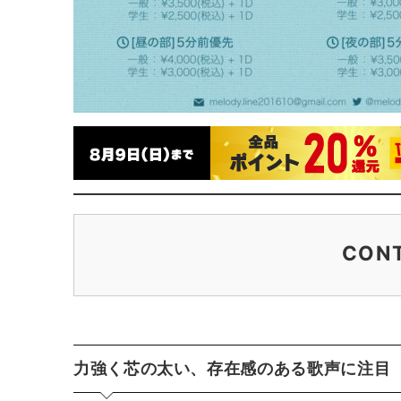
CON
力強く芯の太い、存在感のある歌声に注目
ANAIS（あないす）
華やかな明るさと、音楽への切実さ
AYANE（あやね）
切なさの純度が高い恋の歌
力強く芯の太い、存在感のある歌声に注目
ayaho（あやほ）