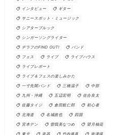
インタビュー
ギター
サニースポット・ミュージック
シアターブルック
シンガーソングライター
ヂラフのFIND OUT!
バンド
フェス
ライブ
ライブハウス
ライブレポート
ライブ＆フェスの楽しみかた
一寸先闇バンド
三橋温子
中部
九州・沖縄
五辺宏明
佐合良太
佐藤タイジ
倉田航仁郎
初心者
北海道
名城政也
四国
宮本デン
曽我美なつめ
望月柚花
東北
楽器
竹内将真
遊津場