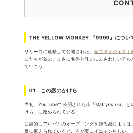
CON
THE YELLOW MONKEY 『9999』につ
01．この恋のかけら
02．天道虫
THE YELLOW MONKEY 『9999』につい
03．Love Homme
リリースに連動して公開された、
全曲ダイジェスト
曲たちが並ぶ、まさに名盤と呼ぶにふさわしいアル
04．Stars(9999 Version)
ていこう。
05．Breaking The Hide
06．ロザーナ
01．この恋のかけら
07．Changes Far Away
当初、YouTubeで公開された時『Matryosh
けら』に改められている。
08．砂の塔
曲調的にアルバムのオープニングを飾る感じよりは
09．Balloon Balloon
目に据えられているところが実にイエモンらしい。