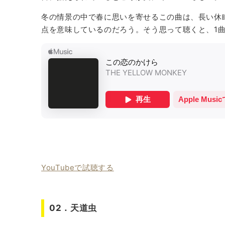
10．Horizon
冬の情景の中で春に思いを寄せるこの曲は、長い休
点を意味しているのだろう。そう思って聴くと、1
11．Titta Titta
12．ALRIGHT
13．I don’t know
個々の楽曲の素晴らしさだけでなく、曲の
『9999』THE YELLOW MONKEY
『30TH ANNIVERSARY 9999+1 GRATE
EY
YouTubeで試聴する
02．天道虫