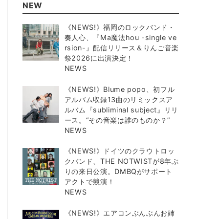
NEW
《NEWS!》福岡のロックバンド・
奏人心、『Ma魔法hou -single ve
rsion-』配信リリース＆りんご音楽
祭2026に出演決定！
NEWS
《NEWS!》Blume popo、初フル
アルバム収録13曲のリミックスア
ルバム『subliminal subject』リリ
ース。“その音楽は誰のものか？”
NEWS
《NEWS!》ドイツのクラウトロッ
クバンド、THE NOTWISTが8年ぶ
りの来日公演。DMBQがサポート
アクトで競演！
NEWS
《NEWS!》エアコンぶんぶんお姉