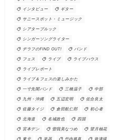
インタビュー
ギター
サニースポット・ミュージック
シアターブルック
シンガーソングライター
ヂラフのFIND OUT!
バンド
フェス
ライブ
ライブハウス
ライブレポート
ライブ＆フェスの楽しみかた
一寸先闇バンド
三橋温子
中部
九州・沖縄
五辺宏明
佐合良太
佐藤タイジ
倉田航仁郎
初心者
北海道
名城政也
四国
宮本デン
曽我美なつめ
望月柚花
東北
楽器
竹内将真
遊津場