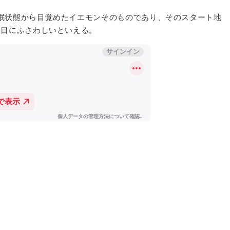
眠状態から目覚めたイエモンそのものであり、そのスタート地
曲目にふさわしいといえる。
並びも秀逸な名アルバム
FUL SPOONFUL EDITION』THE YELLOW MONK