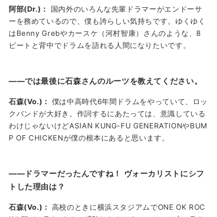
阿部(Dr.)：
国内外のいろんな先輩ドラマーがエンドーサ
ーを務めているので、僕も誇らしい気持ちです。ゆくゆく
はBenny Grebやカースケ（河村智康）さんのような、8
ビートと背中でドラムを語れる人間になりたいです。
——では最後に石森さんのルーツを教えてください。
石森(Vo.)：
僕は中高時代6年間ドラムをやっていて、ロッ
クバンドが大好き。作詞するにあたっては、意識している
わけじゃないけどASIAN KUNG-FU GENERATIONやBUM
P OF CHICKENが僕の根本にあると思います。
——ドラマーだったんですね！ ヴォーカリストにシフ
トした理由は？
石森(Vo.)：
高校のときに横浜スタジアムでONE OK ROC