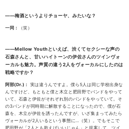
——梅酒というよりチョーヤ、みたいな？
一同：
（笑）
——Mellow Youthといえば、渋くてセクシーな声の
石森さんと、甘いハイトーンの伊佐さんのツインヴォ
ーカルも魅力。声質の違う2人をヴォーカルにしたのは
戦略ですか？
阿部(Dr.)：
実は違うんですよ。僕ら5人は同じ学校出身な
んですけど、もともと僕と木立と肥田野でバンドをやって
いて、石森と伊佐がそれぞれ別のバンドをやっていて。そ
の3バンドが同時期に解散することになったので、僕が石
森を、木立が伊佐を誘ったんですが、いざ集まってみたら
ヴォーカルが2人いるという事態に…（笑）。でもそこで
肥田野が「2人とも歌えばいいじゃん」と提案して、ツイ