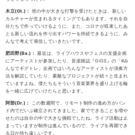
木立(Gt.)：
世の中が大きな打撃を受けたときは、新しい
カルチャーが生まれるタイミングでもあります。それを自
分たちで作っていけるように、また、コロナが収束したあ
とも新しい流れを作り出すパワーを持続できるように、み
んなで考えて発信していきたいです。
肥田野(Ba.)：
最近は、ライブハウスやフェスの支援企画
にアーティストが参加したり、音楽雑誌『GiGS』の「#み
んなでギグトレ」企画ではいろんなアーティストが演奏方
法を解説していたり、素敵なプロジェクトが続々と生まれ
ていますよね。僕たちもそういう音楽業界を盛り上げる輪
を一緒に広げていけたらと思います。
阿部(Dr.)：
この数週間で、リモート制作の進め方がバン
ド内でだいぶ確立されてきました。家でできることを増や
せたのは自分の中で大きな挑戦でしたね。ライブ活動は止
まっていますが制作は進んでいるので、ライブを再開でき
る日が待ち遠しいです。