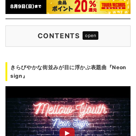
CONTENTS
きらびやかな街並みが目に浮かぶ表題曲『Neon
sign』
ツインヴォーカルは戦略ではなく偶然だった
きらびやかな街並みが目に浮かぶ表題曲『Neon
sign』
東京事変をはじめ、影響を受けたミュージシャン
たち
インスタライブでの曲作りなど、今だからこそで
きる挑戦を
PROFILE
TOWER RECORDS限定1coin single『Neon si