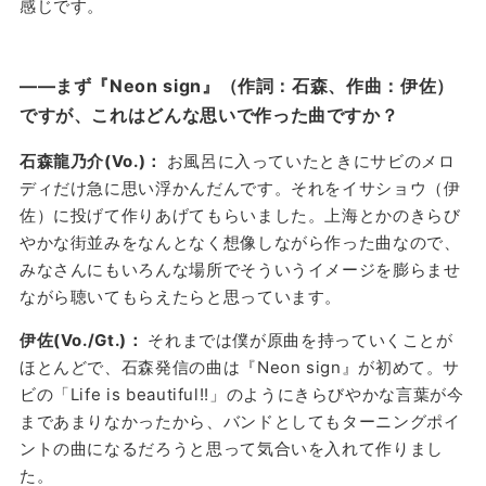
感じです。
——まず『Neon sign』（作詞：石森、作曲：伊佐）
ですが、これはどんな思いで作った曲ですか？
石森龍乃介(Vo.)：
お風呂に入っていたときにサビのメロ
ディだけ急に思い浮かんだんです。それをイサショウ（伊
佐）に投げて作りあげてもらいました。上海とかのきらび
やかな街並みをなんとなく想像しながら作った曲なので、
みなさんにもいろんな場所でそういうイメージを膨らませ
ながら聴いてもらえたらと思っています。
伊佐(Vo./Gt.)：
それまでは僕が原曲を持っていくことが
ほとんどで、石森発信の曲は『Neon sign』が初めて。サ
ビの「Life is beautiful!!」のようにきらびやかな言葉が今
まであまりなかったから、バンドとしてもターニングポイ
ントの曲になるだろうと思って気合いを入れて作りまし
た。