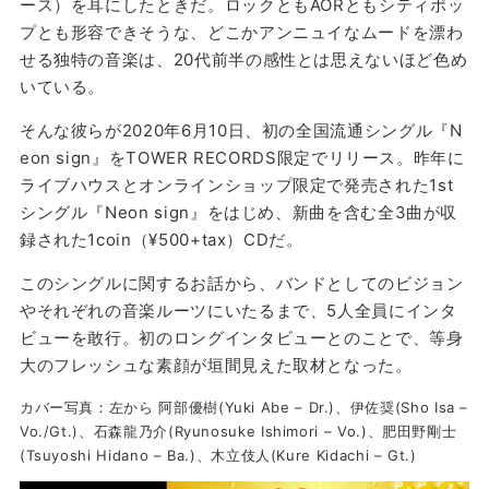
ース）を耳にしたときだ。ロックともAORともシティポッ
プとも形容できそうな、どこかアンニュイなムードを漂わ
せる独特の音楽は、20代前半の感性とは思えないほど色め
いている。
そんな彼らが2020年6月10日、初の全国流通シングル『N
eon sign』をTOWER RECORDS限定でリリース。昨年に
ライブハウスとオンラインショップ限定で発売された1st
シングル『Neon sign』をはじめ、新曲を含む全3曲が収
録された1coin（¥500+tax）CDだ。
このシングルに関するお話から、バンドとしてのビジョン
やそれぞれの音楽ルーツにいたるまで、5人全員にインタ
ビューを敢行。初のロングインタビューとのことで、等身
大のフレッシュな素顔が垣間見えた取材となった。
カバー写真：左から 阿部優樹(Yuki Abe – Dr.)、伊佐奨(Sho Isa –
Vo./Gt.)、石森龍乃介(Ryunosuke Ishimori – Vo.)、肥田野剛士
(Tsuyoshi Hidano – Ba.)、木立伎人(Kure Kidachi – Gt.)