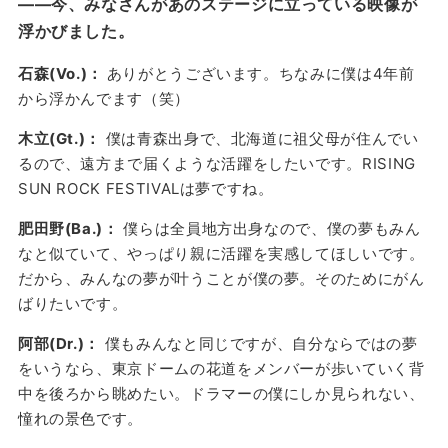
——今、みなさんがあのステージに立っている映像が
浮かびました。
石森(Vo.)：
ありがとうございます。ちなみに僕は4年前
から浮かんでます（笑）
木立(Gt.)：
僕は青森出身で、北海道に祖父母が住んでい
るので、遠方まで届くような活躍をしたいです。RISING
SUN ROCK FESTIVALは夢ですね。
肥田野(Ba.)：
僕らは全員地方出身なので、僕の夢もみん
なと似ていて、やっぱり親に活躍を実感してほしいです。
だから、みんなの夢が叶うことが僕の夢。そのためにがん
ばりたいです。
阿部(Dr.)：
僕もみんなと同じですが、自分ならではの夢
をいうなら、東京ドームの花道をメンバーが歩いていく背
中を後ろから眺めたい。ドラマーの僕にしか見られない、
憧れの景色です。