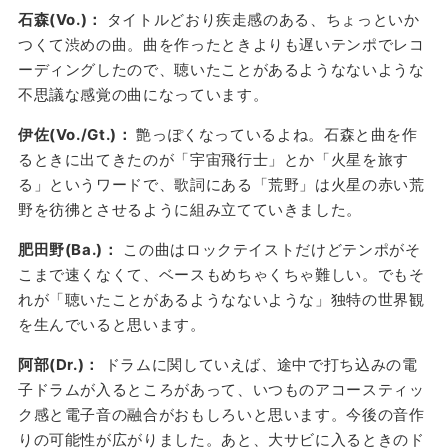
石森(Vo.)：
タイトルどおり疾走感のある、ちょっといか
つくて渋めの曲。曲を作ったときよりも遅いテンポでレコ
ーディングしたので、聴いたことがあるようなないような
不思議な感覚の曲になっています。
伊佐(Vo./Gt.)：
艶っぽくなっているよね。石森と曲を作
るときに出てきたのが「宇宙飛行士」とか「火星を旅す
る」というワードで、歌詞にある「荒野」は火星の赤い荒
野を彷彿とさせるように組み立てていきました。
肥田野(Ba.)：
この曲はロックテイストだけどテンポがそ
こまで速くなくて、ベースもめちゃくちゃ難しい。でもそ
れが「聴いたことがあるようなないような」独特の世界観
を生んでいると思います。
阿部(Dr.)：
ドラムに関していえば、途中で打ち込みの電
子ドラムが入るところがあって、いつものアコースティッ
ク感と電子音の融合がおもしろいと思います。今後の音作
りの可能性が広がりました。あと、大サビに入るときのド