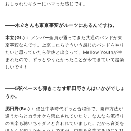
おしゃれなギターにハマった感じです。
——木立さんも東京事変がルーツにあるんですね。
木立(Gt.)：
メンバー全員が通ってきた共通のバンドが東
京事変なんです。上京したらそういう感じのバンドをやり
たいと思っていたら伊佐と出会って、Mellow Youthが生
まれたので、ずっとやりたかったことが今できていて超楽
しいです！
——5弦ベースも弾きこなす肥田野さんはいかがでしょ
うか。
肥田野(Ba.)：
僕は中学時代ずっと合唱部で、発声方法が
違うからとカラオケを禁止されていたり、なんなら流行り
の音楽も聴いちゃダメと言われていました。だから音楽を
ほとんど知らなかったんですが、中学を卒業する頃に3.11