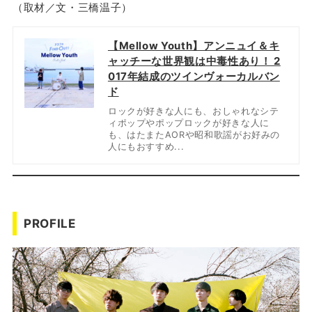
（取材／文・三橋温子）
【Mellow Youth】アンニュイ＆キ
ャッチーな世界観は中毒性あり！ 2
017年結成のツインヴォーカルバン
ド
ロックが好きな人にも、おしゃれなシテ
ィポップやポップロックが好きな人に
も、はたまたAORや昭和歌謡がお好みの
人にもおすすめ...
PROFILE