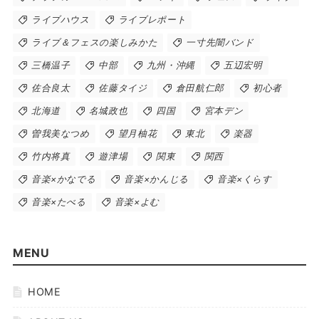
ライブハウス
ライブレポート
ライブ＆フェスの楽しみかた
一寸先闇バンド
三橋温子
中部
九州・沖縄
五辺宏明
佐合良太
佐藤タイジ
倉田航仁郎
初心者
北海道
名城政也
四国
宮本デン
曽我美なつめ
望月柚花
東北
楽器
竹内将真
遊津場
関東
関西
音楽×かなでる
音楽×かんじる
音楽×くらす
音楽×たべる
音楽×よむ
MENU
HOME