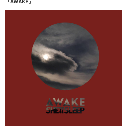
『AWAKE』