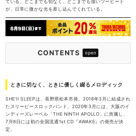
ている。どこまでも切なく、どこまでも強いツービート
が、日常に微かな光を差し込んでくれている。
CONTENTS
ときに切なく、ときに優しく綴るメロディック
注目の3曲をピックアップ！
ときに切なく、ときに優しく綴るメロディック
MESSAGE
SHE’ll SLEEPは、長野県松本市発、2018年3月に結成され
PROFILE
たスリーピースロックバンド。2020年3月には、大阪のイ
RELEASE
ンディーズレーベル「THE NINTH APOLLO」に所属し、
7月8日には初の全国流通1st CD『AWAKE』の発売が決
定。