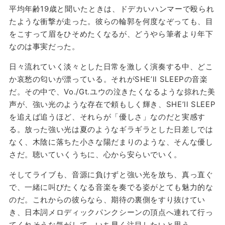
平均年齢19歳と聞いたときは、ドデカいハンマーで殴られ
たような衝撃が走った。彼らの輪郭を何度なぞっても、目
をこすって眉をひそめたくなるが、どうやら筆者より年下
なのは事実だった。
日々流れていく淡々とした日常を激しく演奏する中、どこ
か哀愁の匂いが漂っている。それがSHE’ll SLEEPの音楽
だ。その中で、Vo./Gt.ユウの泣きたくなるような掠れた美
声が、強い光のような存在で頼もしく輝き、SHE’ll SLEEP
を追えば追うほど、それらが「優しさ」なのだと実感す
る。放った強い光は夏のようなギラギラとした日差しでは
なく、木陰に落ちた小さな陽だまりのような、そんな優し
さだ。聴いていくうちに、心から安らいでいく。
そしてライブも、音源に負けずと強い光を放ち、真っ直ぐ
で、一緒に叫びたくなる音楽を奏でる姿がとても魅力的な
のだ。これからの彼らなら、期待の裏側をすり抜けてい
き、日本詞メロディックパンクシーンの頂点へ連れて行っ
てくれそうな気がして、いち早く注目したいと思う。