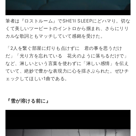
筆者は『ロストルーム』でSHE’ll SLEEPにどハマり。切な
くて美しいツービートのイントロから掴まれ、さらにリリ
カルな歌詞ともマッチしていて感銘を受けた。
「2人を繋ぐ部屋に灯りも点けずに 君の事を思うだけ
だ」「光り方を忘れている 花火のように落ちるだけで」
など、淋しいという言葉を使わずに「淋しい感情」を伝え
ていて、絶妙で豊かな表現力に心を揺さぶられた。ぜひチ
ェックしてほしい1曲である。
『雪が溶ける前に』