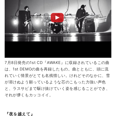
7月8日発売の1st CD『AWAKE』に収録されているこの曲
は、1st DEMOの曲を再録したもの。曲とともに、頭に流
れていく情景がとても名残惜しい。けれどそのなかに、雪
が溶けぬよう願っているような芯のこもった力強い声色
と、ラスサビまで駆け抜けていく姿を感じることができ、
それが儚くもカッコイイ。
『夜を越えて』