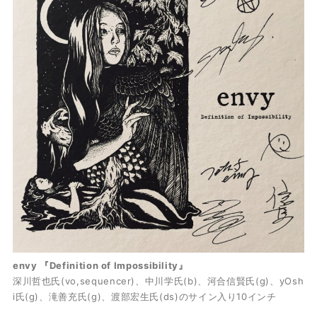
envy 『Definition of Impossibility』
深川哲也氏(vo,sequencer)、中川学氏(b)、河合信賢氏(g)、yOsh
i氏(g)、滝善充氏(g)、渡部宏生氏(ds)のサイン入り10インチ