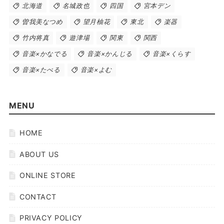
北海道
名城政也
四国
宮本デン
曽我美なつめ
望月柚花
東北
楽器
竹内将真
遊津場
関東
関西
音楽×かなでる
音楽×かんじる
音楽×くらす
音楽×たべる
音楽×よむ
MENU
HOME
ABOUT US
ONLINE STORE
CONTACT
PRIVACY POLICY