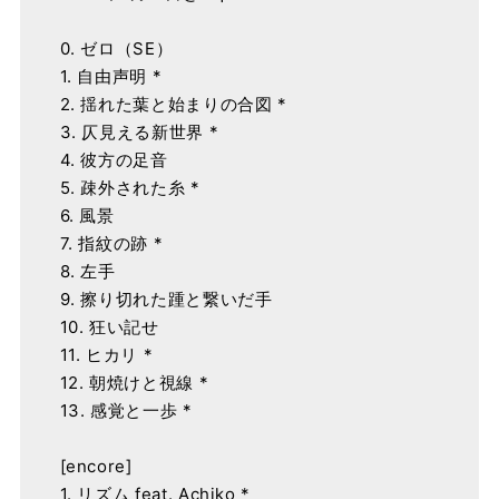
0. ゼロ（SE）
1. 自由声明 *
2. 揺れた葉と始まりの合図 *
3. 仄見える新世界 *
4. 彼方の足音
5. 疎外された糸 *
6. 風景
7. 指紋の跡 *
8. 左手
9. 擦り切れた踵と繋いだ手
10. 狂い記せ
11. ヒカリ *
12. 朝焼けと視線 *
13. 感覚と一歩 *
[encore]
1. リズム feat. Achiko *