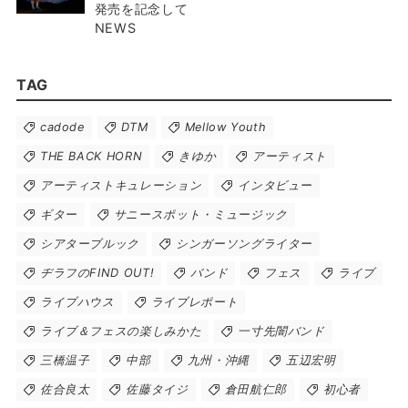
発売を記念して
NEWS
TAG
cadode
DTM
Mellow Youth
THE BACK HORN
きゆか
アーティスト
アーティストキュレーション
インタビュー
ギター
サニースポット・ミュージック
シアターブルック
シンガーソングライター
ヂラフのFIND OUT!
バンド
フェス
ライブ
ライブハウス
ライブレポート
ライブ＆フェスの楽しみかた
一寸先闇バンド
三橋温子
中部
九州・沖縄
五辺宏明
佐合良太
佐藤タイジ
倉田航仁郎
初心者