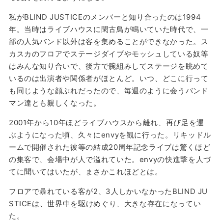
私がBLIND JUSTICEのメンバーと知り合ったのは1994
年。当時はライブハウスに閑古鳥が鳴いていた時代で、一
部の人気バンド以外は客を集めることができなかった。ス
カスカのフロアでステージダイブやモッシュしている奴等
はみんな知り合いで、後方で腕組みしてステージを眺めて
いるのは出演者や関係者がほとんど。いつ、どこに行って
も同じような顔ぶれだったので、毎週のように会うバンド
マン達とも親しくなった。
2001年から10年ほどライブハウスから離れ、再び足を運
ぶようになった頃、久々にenvyを観に行った。リキッドル
ームで開催された彼等の結成20周年記念ライブは驚くほど
の集客で、会場中が人で溢れていた。envyの快進撃を人づ
てに聞いてはいたが、まさかこれほどとは。
フロアで暴れている客が2、3人しかいなかったBLIND JU
STICEは、世界中を駆けめぐり、大きな存在になってい
た。