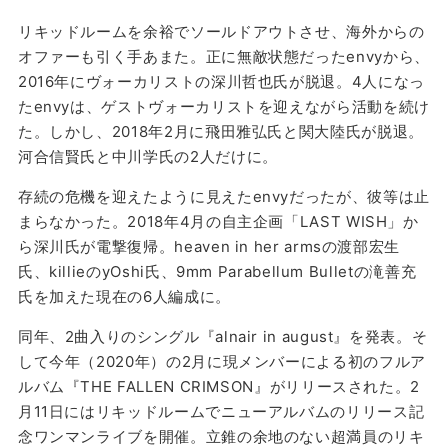
リキッドルームを余裕でソールドアウトさせ、海外からの
オファーも引く手あまた。正に無敵状態だったenvyから、
2016年にヴォーカリストの深川哲也氏が脱退。4人になっ
たenvyは、ゲストヴォーカリストを迎えながら活動を続け
た。しかし、2018年2月に飛田雅弘氏と関大陸氏が脱退。
河合信賢氏と中川学氏の2人だけに。
存続の危機を迎えたように見えたenvyだったが、彼等は止
まらなかった。2018年4月の自主企画「LAST WISH」か
ら深川氏が電撃復帰。heaven in her armsの渡部宏生
氏、killieのyOshi氏、9mm Parabellum Bulletの滝善充
氏を加えた現在の6人編成に。
同年、2曲入りのシングル『alnair in august』を発表。そ
して今年（2020年）の2月に現メンバーによる初のフルア
ルバム『THE FALLEN CRIMSON』がリリースされた。2
月11日にはリキッドルームでニューアルバムのリリース記
念ワンマンライブを開催。立錐の余地のない超満員のリキ