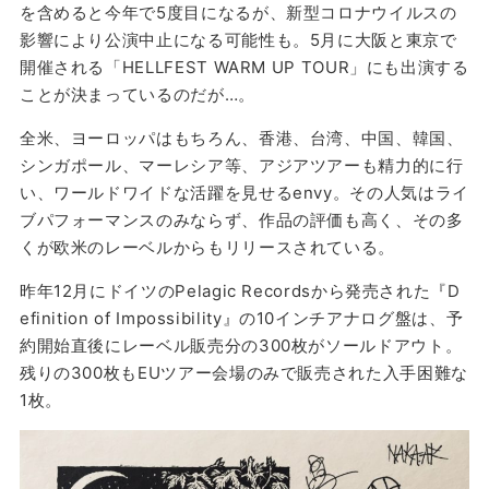
を含めると今年で5度目になるが、新型コロナウイルスの
影響により公演中止になる可能性も。5月に大阪と東京で
開催される「HELLFEST WARM UP TOUR」にも出演する
ことが決まっているのだが…。
全米、ヨーロッパはもちろん、香港、台湾、中国、韓国、
シンガポール、マーレシア等、アジアツアーも精力的に行
い、ワールドワイドな活躍を見せるenvy。その人気はライ
ブパフォーマンスのみならず、作品の評価も高く、その多
くが欧米のレーベルからもリリースされている。
昨年12月にドイツのPelagic Recordsから発売された『D
efinition of Impossibility』の10インチアナログ盤は、予
約開始直後にレーベル販売分の300枚がソールドアウト。
残りの300枚もEUツアー会場のみで販売された入手困難な
1枚。