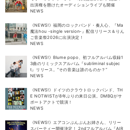
出演権を懸けたオーディションライブも開催
NEWS
《NEWS!》福岡のロックバンド・奏人心、『Ma
魔法hou -single version-』配信リリース＆りん
ご音楽祭2026に出演決定！
NEWS
《NEWS!》Blume popo、初フルアルバム収録1
3曲のリミックスアルバム『subliminal subjec
t』リリース。“その音楽は誰のものか？”
NEWS
《NEWS!》ドイツのクラウトロックバンド、TH
E NOTWISTが8年ぶりの来日公演。DMBQがサ
ポートアクトで競演！
NEWS
《NEWS!》エアコンぶんぶんお姉さん、リリー
スパーティー開催決定！ 2ndフルアルバム『AIR