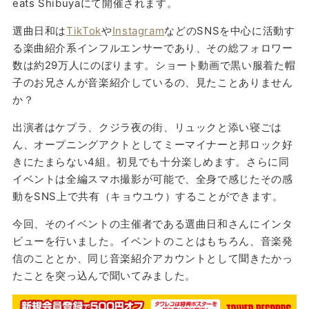
eats Shibuyaにて開催されます。
選曲日和は
TikTok
や
Instagram
などのSNSを中心に活動す
る楽曲紹介系インフルエンサーであり、その総フォロワー
数は約29万人にのぼります。ショート動画で黒い服着た帽
子のお兄さんが音楽紹介しているの、見たことありません
か？
出演者はケプラ、クジラ夜の街、リュックと添い寝ごは
ん、オープニングアクトとしてミーマイナーと邦ロック好
きにたまらない4組。初見でも十分楽しめます。さらに同
イベントは全編スマホ撮影が可能で、全身で感じたその感
動をSNS上で共有（キョウユウ）することができます。
今回、そのイベントの主催者である選曲日和さんにインタ
ビューを行いました。イベントのことはもちろん、音楽発
信のこととか、同じ音楽紹介アカウントとして聞きたかっ
たことを突っ込んで聞いてみました。