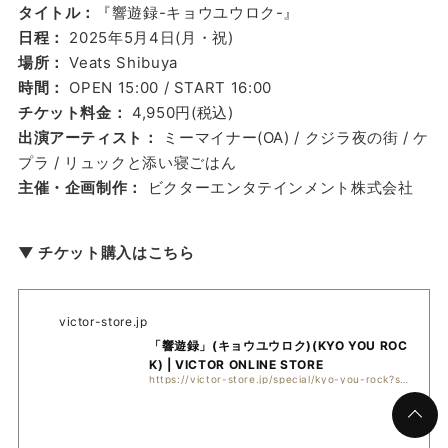
タイトル：
『響遊録-キョウユウロク-』
日程：
2025年5月4日(月・祝)
場所：
Veats Shibuya
時間：
OPEN 15:00 / START 16:00
チケット料金：
4,950円(税込)
出演アーティスト：
ミーマイナー(OA) / クジラ夜の街 / ケ
プラ / リュックと添い寝ごはん
主催・企画制作：
ビクターエンタテインメント株式会社
▼ チケット購入はこちら
victor-store.jp
「響遊録」(キョウユウロク)(KYO YOU ROC
K) | VICTOR ONLINE STORE
https://victor-store.jp/special/kyo-you-rock?srsltid=AfmBOooJi4Z6QUZiwjypsKqZkpaX9mVnctD4MEztahRNgpfnB-LpLfsm