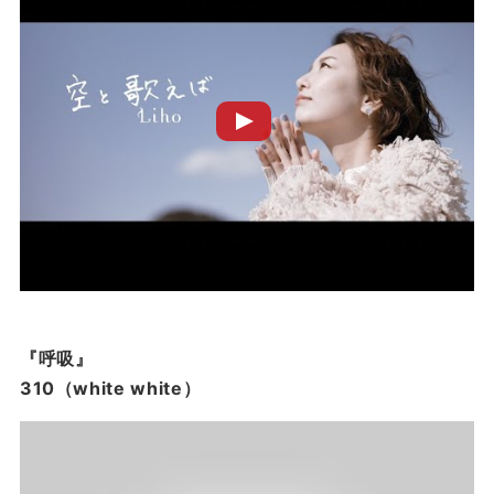
『呼吸』
310（white white）