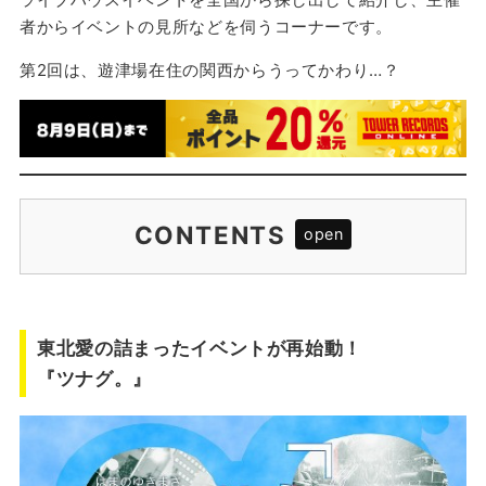
者からイベントの見所などを伺うコーナーです。
第2回は、遊津場在住の関西からうってかわり…？
CONTENTS
東北愛の詰まったイベントが再始動！『ツナ
グ。』
主催のしらっち。に聞きました！
東北愛の詰まったイベントが再始動！
『ツナグ。』
出演者MV
遊津場注目ポイント！