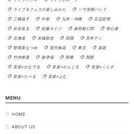
ライブ＆フェスの楽しみかた
一寸先闇バンド
三橋温子
中部
九州・沖縄
五辺宏明
佐合良太
佐藤タイジ
倉田航仁郎
初心者
北海道
名城政也
四国
宮本デン
曽我美なつめ
望月柚花
東北
楽器
竹内将真
遊津場
関東
関西
音楽×かなでる
音楽×かんじる
音楽×くらす
音楽×たべる
音楽×よむ
MENU
HOME
ABOUT US