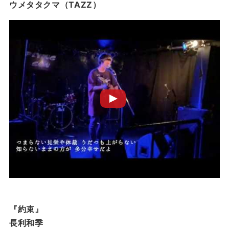
ウメタタクマ（TAZZ）
『約束』
長利和季