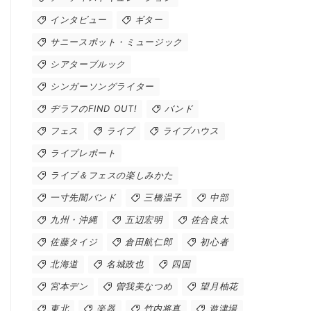
インタビュー
ギター
サニースポット・ミュージック
シアターブルック
シンガーソングライター
ヂラフのFIND OUT!
バンド
フェス
ライブ
ライブハウス
ライブレポート
ライブ＆フェスの楽しみかた
一寸先闇バンド
三橋温子
中部
九州・沖縄
五辺宏明
佐合良太
佐藤タイジ
倉田航仁郎
初心者
北海道
名城政也
四国
宮本デン
曽我美なつめ
望月柚花
東北
楽器
竹内将真
遊津場