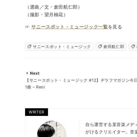
（選曲／文・倉田航仁郎）
（撮影・望月柚花）
☞
サニースポット・ミュージック一覧
を見る
サニースポット・ミュージック
倉田航仁郎
Next
【サニースポット・ミュージック #12】ヂラフマガジン今
1曲 – Reol
WRITER
自ら運営する某音楽メデ
がけるクリエイター。音