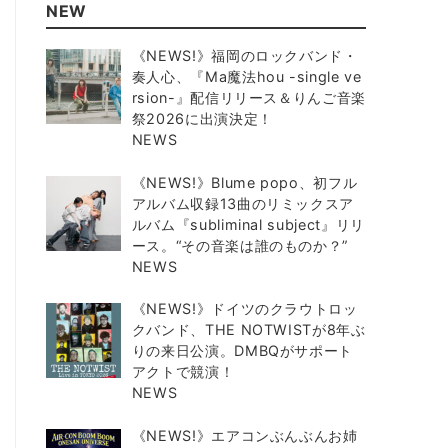
NEW
《NEWS!》福岡のロックバンド・
奏人心、『Ma魔法hou -single ve
rsion-』配信リリース＆りんご音楽
祭2026に出演決定！
NEWS
《NEWS!》Blume popo、初フル
アルバム収録13曲のリミックスア
ルバム『subliminal subject』リリ
ース。“その音楽は誰のものか？”
NEWS
《NEWS!》ドイツのクラウトロッ
クバンド、THE NOTWISTが8年ぶ
りの来日公演。DMBQがサポート
アクトで競演！
NEWS
《NEWS!》エアコンぶんぶんお姉