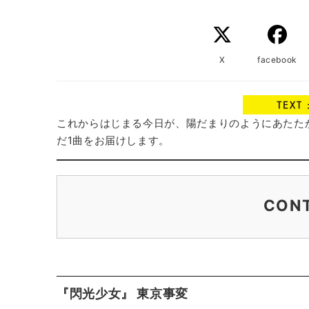
X
facebook
これからはじまる今日が、陽だまりのようにあたた
だ1曲をお届けします。
CON
『閃光少女』 東京事変
五感で今を感じることが大切
『閃光少女』 東京事変